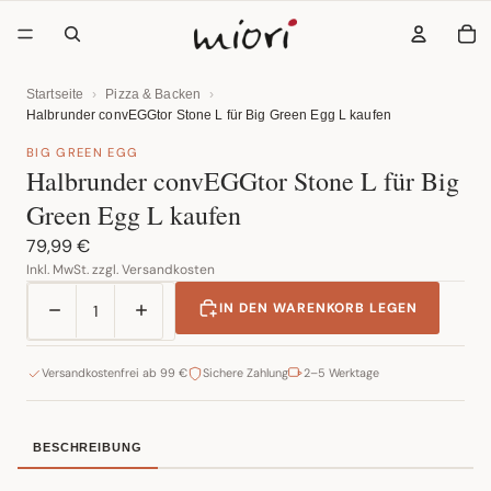
AR
Startseite
›
Pizza & Backen
›
Halbrunder convEGGtor Stone L für Big Green Egg L kaufen
BIG GREEN EGG
Halbrunder convEGGtor Stone L für Big
Green Egg L kaufen
79,99 €
Inkl. MwSt. zzgl. Versandkosten
Menge verringern
Menge erhöhen
IN DEN WARENKORB LEGEN
Versandkostenfrei ab 99 €
Sichere Zahlung
2–5 Werktage
BESCHREIBUNG