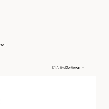
kte-
171 Artikel
Sortieren
Spaltenraster