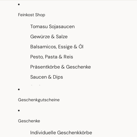
Feinkost Shop
Tomasu Sojasaucen
Gewürze & Salze
Balsamicos, Essige & Öl
Pesto, Pasta & Reis
Präsentkörbe & Geschenke
Saucen & Dips
Senf
Süsse Aufstriche & Konfitüren
Geschenkgutscheine
Tee
Espresso & Kaffee
Geschenke
Käse
Individuelle Geschenkkörbe