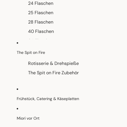
24 Flaschen
Abdeckhauben
25 Flaschen
Rezeptwelt & Grilltipps
28 Flaschen
Rezepte mit dem Big Green Egg
40 Flaschen
Tipps für Einsteiger
64 Flaschen
Temperatur- & Garzeiten
100 Flaschen
The Spit on Fire
Saisonales Grillen
145 Flaschen
Rotisserie & Drehspieße
180 Flaschen
Bundles & Angebote
The Spit on Fire Zubehör
Einbau Klimaschränke
Aktionssets
Geschenke für Grillfans
Gutscheine
Frühstück, Catering & Käseplatten
Miori vor Ort