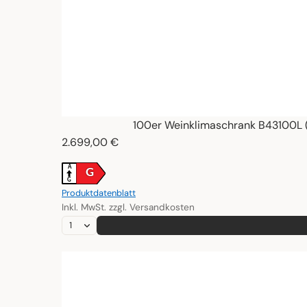
100er Weinklimaschrank B43100L 
2.699,00 €
A
G
G
Produktdatenblatt
Inkl. MwSt. zzgl. Versandkosten
100er Weinklimaschrank B43100R (Einbau)