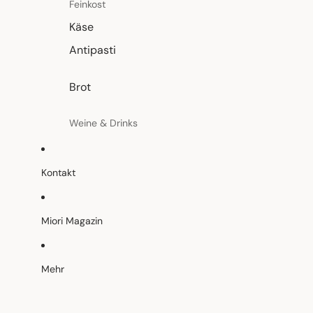
Feinkost
Käse
Antipasti
Brot
Weine & Drinks
Gin
Weine
Kontakt
Champagner
Spirituosen
Miori Magazin
Kochmesser
Mehr
Tisch & Küche
Kochen & Wohnen