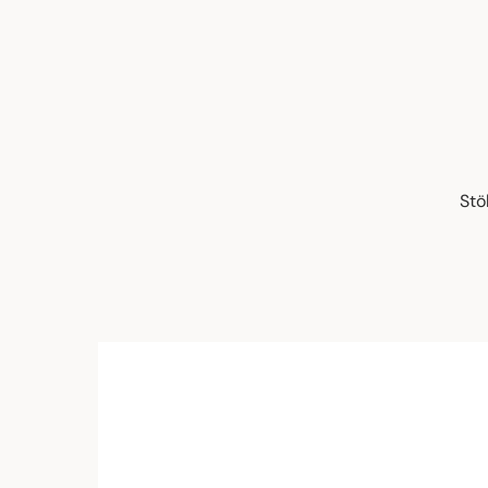
Stö
100er Weinklimaschrank B43100L (Einbau)