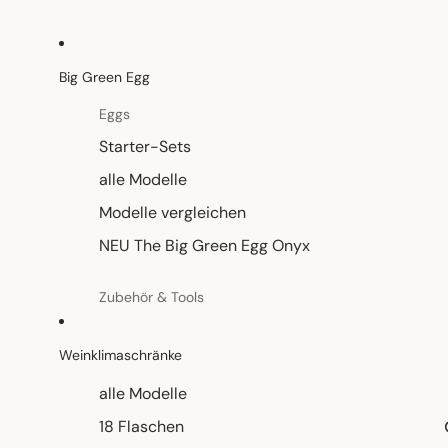
Weine & Drinks
Rotwein
Big Green Egg
Weißwein
Eggs
Rosé
Starter-Sets
Schaumwein & Perlwein
alle Modelle
Bio-Weine
Modelle vergleichen
Alkoholfreie Drinks
NEU The Big Green Egg Onyx
Versand & Lieferinfo
Zubehör & Tools
Grillroste & Planchas
Weinklimaschränke
Pizzasteine & Backzubehör
alle Modelle
Thermometer & Kerntemperatur
18 Flaschen
Reinigungszubehör